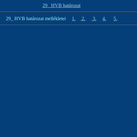
29_ HVB határozat
29_ HVB határozat mellékletei
1.
2.
3.
4.
5.