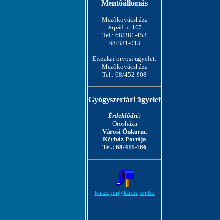
Mentõállomás
Mezõkovácsháza
Árpád u. 167
Tel.: 68/381-453
68/381-018
Éjszakai orvosi ügyelet:
Mezõkovácsháza
Tel.: 68/452-908
Gyógyszertári ügyelet
Érdeklõdni:
Orosháza
Városi Önkorm.
Kórház Portája
Tel.: 68/411-166
kaszaper@kaszaper.hu