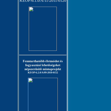
KEOP-6.1.0/A/11-2011-0120
Fenntarthatóbb életmódot és
fogyasztási lehetõségeket
népszerûsítõ mintaprojekt
KEOP-6.2.0/A/09-2010-0152