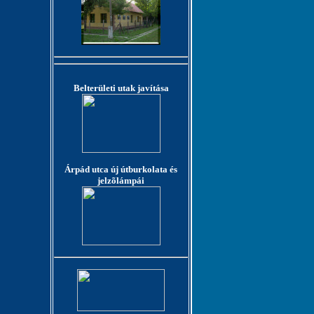
Belterületi utak javítása
Árpád utca új útburkolata és
jelzõlámpái