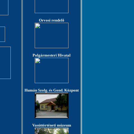
Orvosi rendelõ
Polgármesteri Hivatal
Humán Szolg. és Gond. Központ
Vasúttörténeti múzeum