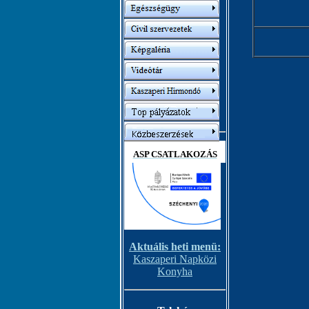
ASP CSATLAKOZÁS
Aktuális heti menü:
Kaszaperi Napközi
Konyha