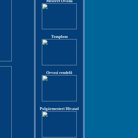
Meserét Óvoda
Templom
Orvosi rendelõ
Polgármesteri Hivatal