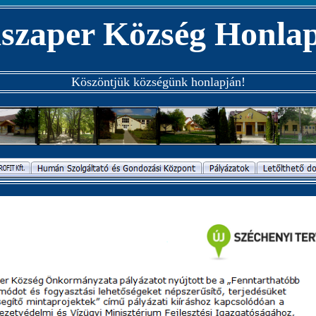
szaper Község Honla
Köszöntjük községünk honlapján!