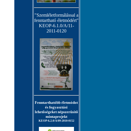
"Szemléletformálással a
fenntartható életmódért"
KEOP-6.1.0/A/11-
2011-0120
Fenntarthatóbb életmódot
és fogyasztási
lehetõségeket népszerûsítõ
mintaprojekt
KEOP-6.2.0/A/09-2010-0152