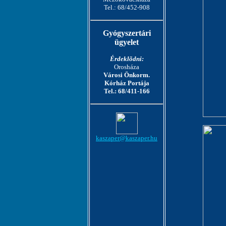
Tel.: 68/452-908
Gyógyszertári
ügyelet
Érdeklõdni:
Orosháza
Városi Önkorm.
Kórház Portája
Tel.: 68/411-166
kaszaper@kaszaper.hu