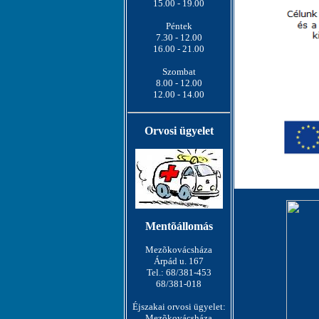
15.00 - 19.00
Péntek
7.30 - 12.00
16.00 - 21.00
Szombat
8.00 - 12.00
12.00 - 14.00
Orvosi ügyelet
Mentõállomás
Mezõkovácsháza
Árpád u. 167
Tel.: 68/381-453
68/381-018
Éjszakai orvosi ügyelet:
Mezõkovácsháza